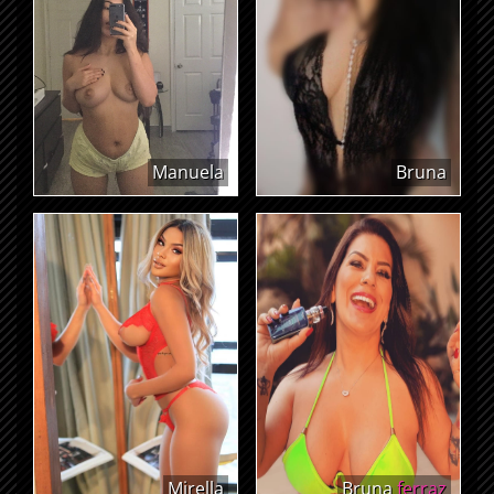
Manuela
Bruna
Mirella
Bruna
ferraz