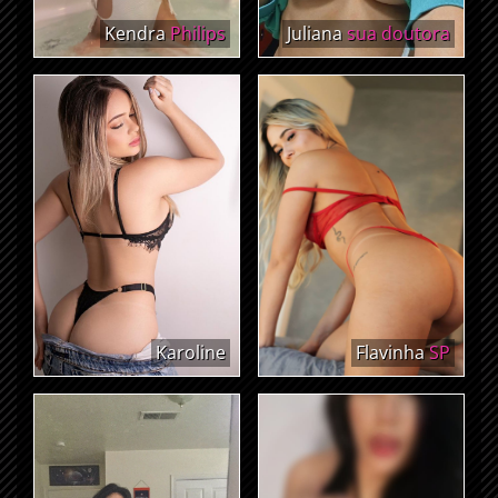
Kendra
Philips
Juliana
sua doutora
Karoline
Flavinha
SP